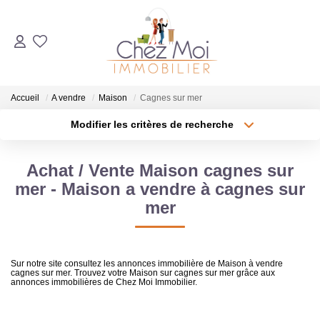
ACHETER
Accueil
A vendre
Maison
Cagnes sur mer
ESTIMER
Modifier les critères de recherche
Localisation
Type de bien
Localisation
Sélectionnez...
VENDRE
Achat / Vente Maison cagnes sur
Surface min
Budget max
mer - Maison a vendre à cagnes sur
AGENCE
mer
Plus de critères
Créer une alerte
Qui Sommes-Nous ?
Notre Équipe
Sur notre site consultez les annonces immobilière de Maison à vendre
cagnes sur mer. Trouvez votre Maison sur cagnes sur mer grâce aux
Nous Rejoindre
annonces immobilières de Chez Moi Immobilier.
Nos Partenaires