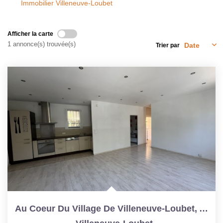
Immobilier Villeneuve-Loubet
CONTACT
Afficher la carte
1 annonce(s) trouvée(s)
Trier par
Au Coeur Du Village De Villeneuve-Loubet, Appartement...