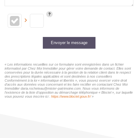
Envoyer le message
« Les informations recueillies sur ce formulaire sont enregistrées dans un fichier
informatisé par Chez Moi Immobilier pour gérer votre demande de contact. Elles sont
conservées pour la durée nécessaire à la gestion de la relation client dans le respect
des prescriptions légales applicables et sont destinées à nos conseillers
Conformément à la loi « informatique et libertés », vous pouvez exercer votre droit
d'accès aux données vous concernant et les faire rectifier en contactant Chez Moi
Immobilier daria.rocheteau@mister-patrimoine.com. Nous vous informons de
l'existence de la liste d'opposition au démarchage téléphonique « Bloctel », sur laquelle
vous pouvez vous inscrire ici :
https://www.bloctel.gouv.fr/
»