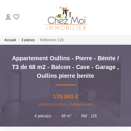
ACHETER
Accueil
3 pièces
Référence 126
ESTIMER
Appartement Oullins - Pierre - Bénite /
VENDRE
T3 de 68 m2 - Balcon - Cave - Garage
,
Oullins pierre benite
AGENCE
170 000 €
Qui Sommes-Nous ?
product.price.fees_charges.teaser
Notre Équipe
Nous Rejoindre
4
pièce(s)
•
68
m²
•
Réf : 126
Nos Partenaires