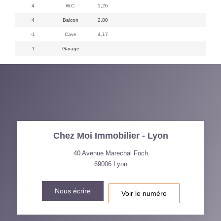
4
W.C.
1,26
4
Balcon
2,80
-1
Cave
4,17
-1
Garage
Chez Moi Immobilier - Lyon
40 Avenue Marechal Foch
69006
Lyon
Nous écrire
Voir le numéro