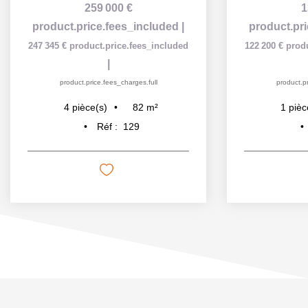
259 000 €
1
product.price.fees_included
|
product.pr
247 345 €
product.price.fees_included
122 200 €
prod
|
product.price.fees_charges.full
product.pr
82
m²
4
pièce(s)
1
pièc
Réf :
129