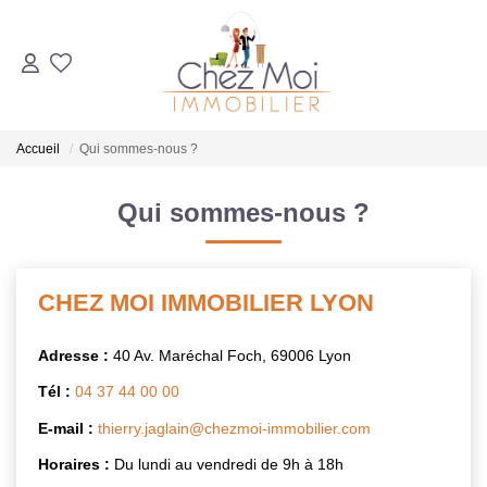
ACHETER
Accueil
Qui sommes-nous ?
ESTIMER
Qui sommes-nous ?
VENDRE
CHEZ MOI IMMOBILIER LYON
AGENCE
Adresse :
40 Av. Maréchal Foch, 69006 Lyon
Qui Sommes-Nous ?
Tél :
04 37 44 00 00
Notre Équipe
E-mail :
thierry.jaglain@chezmoi-immobilier.com
Nous Rejoindre
Horaires :
Du lundi au vendredi de 9h à 18h
Nos Partenaires